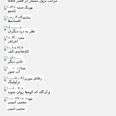
مراتب نزول سنمار در قصر کافکا
بهرنگ صمدزادگان
پاسیو
نمایشگاه گروهی
افسانه‌ها
فریدون آو
نظر به درد دیگران
مجید بیگلری
اعراف
الیکا هدایت
کتابخانه‌ی الف
مهسا الف
جایی دیگر
شقایق عربی
آب شور
رافائل موریرا گنسالویس
تراولینگ
غزال رادپی
و آن‌گاه که کوه‌ها روان شوند
مهدی عبدالکریمی
مجتبی امینی
مجتبی امینی