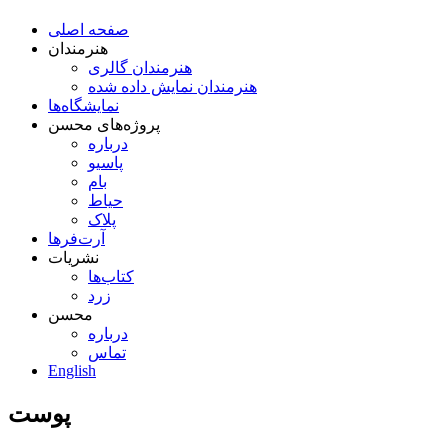
صفحه اصلی
هنرمندان
هنرمندان گالری
هنرمندان نمایش داده شده
نمایشگاه‌ها
پروژه‌های محسن
درباره
پاسیو
بام
حیاط
پلاک
آرت‌فرها
نشریات
کتاب‌ها
زرد
محسن
درباره
تماس
English
پوست