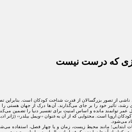
یزی که درست نیست
ی از تصور بزرگسالان از قدرت شناخت کودکان است. بنابراین تصاویر
شد، تأثیر خود را بر جای می‌گذارند. آن ها درک از جهان هستی را به 
 عمر توانمند مانده و اساس امنیت برای تفسیر دنیا را تضمین می‌کنند
کان اروپا است. محتوایی که از آن به عنوان ‹‌‹ویمل بیلدر›› (ژانر ادب
د می‌شود.
ت ابتدایی؛ مانند محیط زیست، زمان و یا چهار فصل، استفاده می‌شو
ه هر کدام از آن ها نماینده یک فصل از سال است. رابطه پیچیده ی بین پ