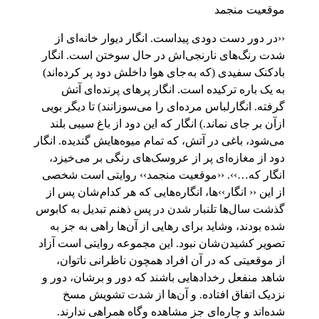
موقعیت منجمد
‹‹در دور دست دودی پیداست. انگار دیوار خانه‌ای از
شدت رنگ‌های نارنجی‌اش در حال سوختن است. انگار
بادکنک سفیدی (که به جای هوا داخلش دود پر کرده‌اند)
به یک باره ترکیده است. انگار پر‌های پرنده‌ای آتش
گرفته. انگارلباس مرده‌ای را می‌سوزانند) تا دیگر بویی
ازآن بر جای نماند.) انگار که این دود از باغ سیبی بلند
می‌شود، باغی در آتش، که تمام میوه‌هایش گندیده. انگار
دود از مغازه‌ای پر از عروسک‌های رنگی بر می‌خیزد،
انگار که…››. ‹‹موقعیت منجمد›› روایتی است شخصی
از این ‹‹ انگار››ها، انگاره‌هایی که هر کدام شان پس از
گذشت سال‌ها تلنبار شدن در پس ذهنم تبدیل به کابوس
شده بودند، وشاید برای رهایی از آن‌ها راهی به جز به
تصویر کشیدن شان نبود. این مجموعه روایتی است آزاد
از موقعیتی که در آن افراد همچون ناظرانی ناتوان،
شاهد منفعل رخدادهایی باشند که دور و برشان، دور و
نزدیک اتفاق افتاده. و آن‌ها از شدت تشویش مسخ
شده‌اند و چاره‌ای جز مشاهده و‌گاه همراهی ندارند.