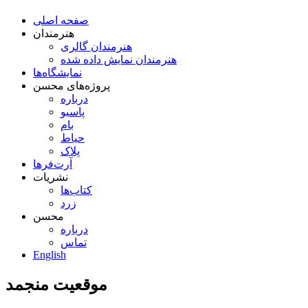
صفحه اصلی
هنرمندان
هنرمندان گالری
هنرمندان نمایش داده شده
نمایشگاه‌ها
پروژه‌های محسن
درباره
پاسیو
بام
حیاط
پلاک
آرت‌فرها
نشریات
کتاب‌ها
زرد
محسن
درباره
تماس
English
موقعیت منجمد