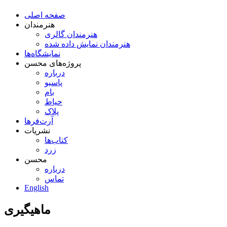
صفحه اصلی
هنرمندان
هنرمندان گالری
هنرمندان نمایش داده شده
نمایشگاه‌ها
پروژه‌های محسن
درباره
پاسیو
بام
حیاط
پلاک
آرت‌فرها
نشریات
کتاب‌ها
زرد
محسن
درباره
تماس
English
ماهیگیری